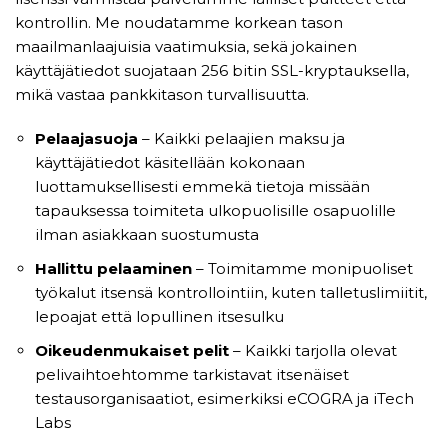
kontrollin. Me noudatamme korkean tason
maailmanlaajuisia vaatimuksia, sekä jokainen
käyttäjätiedot suojataan 256 bitin SSL-kryptauksella,
mikä vastaa pankkitason turvallisuutta.
Pelaajasuoja
– Kaikki pelaajien maksu ja
käyttäjätiedot käsitellään kokonaan
luottamuksellisesti emmekä tietoja missään
tapauksessa toimiteta ulkopuolisille osapuolille
ilman asiakkaan suostumusta
Hallittu pelaaminen
– Toimitamme monipuoliset
työkalut itsensä kontrollointiin, kuten talletuslimiitit,
lepoajat että lopullinen itsesulku
Oikeudenmukaiset pelit
– Kaikki tarjolla olevat
pelivaihtoehtomme tarkistavat itsenäiset
testausorganisaatiot, esimerkiksi eCOGRA ja iTech
Labs