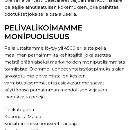
Olemme vahvasti päättäneet tarjoamaan kotimaisille
pelaajille ainutlaatuisen kokemuksen, joka päihittää
odotukset jokaisella osa-alueella.
PELIVALIKOIMAMME
MONIPUOLISUUS
Pelialustaltamme löytyy yli 4500 erilaista peliä
maailman parhaimmilta kehittäjiltä, joka asettaa
meistä eräänlaiseksi markkinoiden monipuolisimmista
toimijoista. Olemme luoneet yhteistyösopimuksia alan
arvostetuimpien valmistajien kesken
varmistuaksemme, että asiakkaamme saavat
käyttöönsä parhaimman mahdollisen kirjaston
laadukkaita pelejä.
Pelikategoria
Kokonais- Määrä
Suosituimmiksi nousseet Tarjoajat