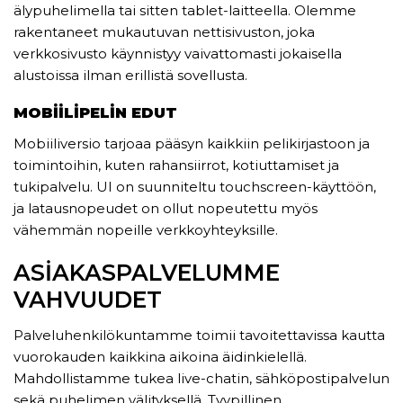
älypuhelimella tai sitten tablet-laitteella. Olemme
rakentaneet mukautuvan nettisivuston, joka
verkkosivusto käynnistyy vaivattomasti jokaisella
alustoissa ilman erillistä sovellusta.
MOBIILIPELIN EDUT
Mobiiliversio tarjoaa pääsyn kaikkiin pelikirjastoon ja
toimintoihin, kuten rahansiirrot, kotiuttamiset ja
tukipalvelu. UI on suunniteltu touchscreen-käyttöön,
ja latausnopeudet on ollut nopeutettu myös
vähemmän nopeille verkkoyhteyksille.
ASIAKASPALVELUMME
VAHVUUDET
Palveluhenkilökuntamme toimii tavoitettavissa kautta
vuorokauden kaikkina aikoina äidinkielellä.
Mahdollistamme tukea live-chatin, sähköpostipalvelun
sekä puhelimen välityksellä. Tyypillinen