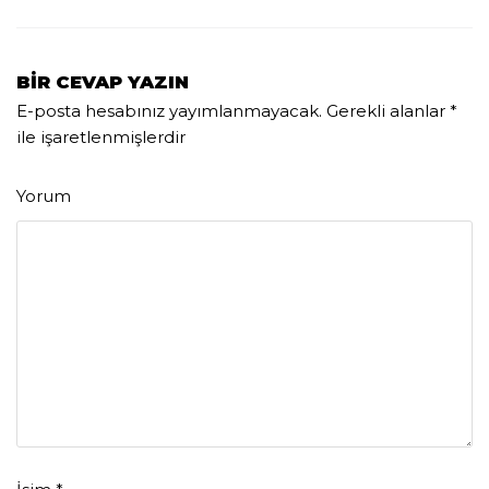
BIR CEVAP YAZIN
E-posta hesabınız yayımlanmayacak.
Gerekli alanlar
*
ile işaretlenmişlerdir
Yorum