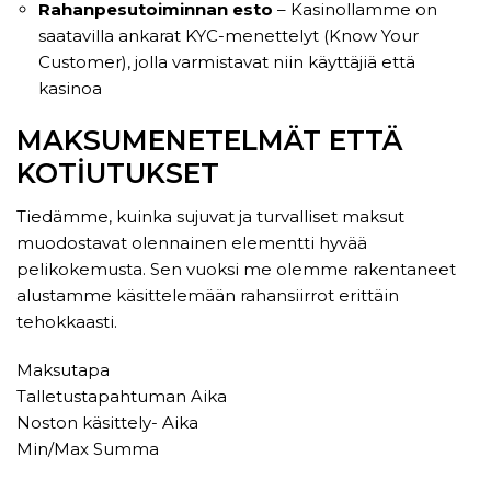
Rahanpesutoiminnan esto
– Kasinollamme on
saatavilla ankarat KYC-menettelyt (Know Your
Customer), jolla varmistavat niin käyttäjiä että
kasinoa
MAKSUMENETELMÄT ETTÄ
KOTIUTUKSET
Tiedämme, kuinka sujuvat ja turvalliset maksut
muodostavat olennainen elementti hyvää
pelikokemusta. Sen vuoksi me olemme rakentaneet
alustamme käsittelemään rahansiirrot erittäin
tehokkaasti.
Maksutapa
Talletustapahtuman Aika
Noston käsittely- Aika
Min/Max Summa